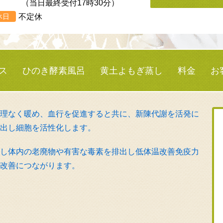
（当日最終受付17時30分）
休日
不定休
ス
ひのき酵素風呂
黄土よもぎ蒸し
料金
お