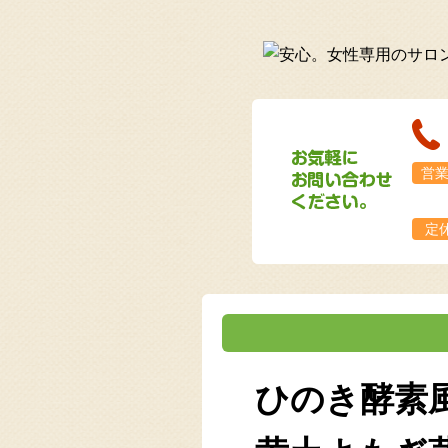
営
定
ひのき酵素