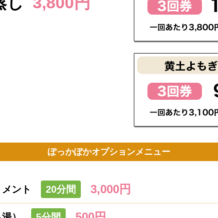
蒸し
3,800円
ぽっかぽかオプションメニュー
3,000円
トメント
20分間
500円
足湯）
5分間