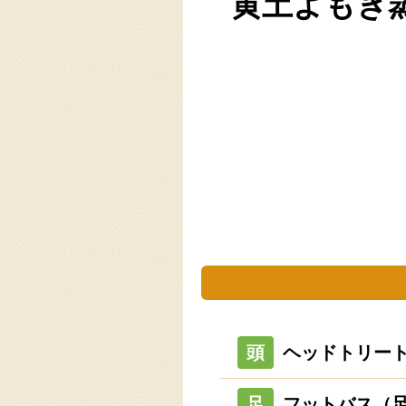
黄土よもぎ
頭
ヘッドトリー
足
フットバス（