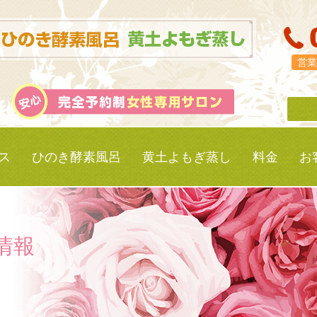
営業
ス
ひのき酵素風呂
黄土よもぎ蒸し
料金
お
情報