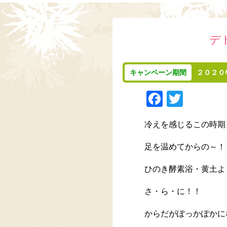
デ
キャンペーン期間
２０２０
Faceboo
Twitte
冷えを感じるこの時期
足を温めてからの～！
ひのき酵素浴・黄土よ
さ・ら・に！！
からだがぽっかぽかに