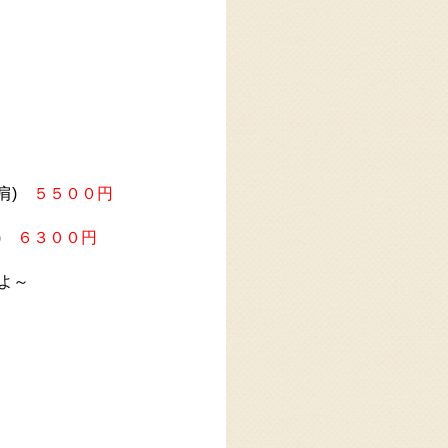
肩)
５５００円
肩)
６３００円
よ～