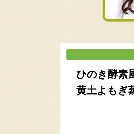
ひのき酵素
黄土よもぎ