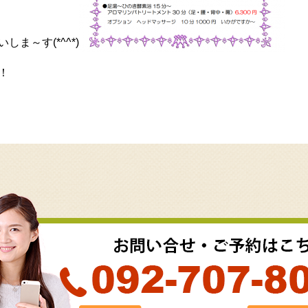
ま～す(*^^*)
！
k
r