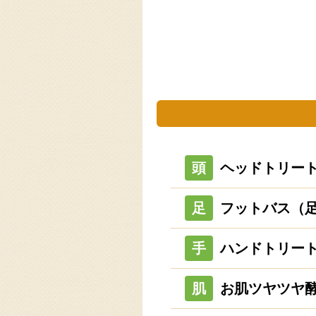
頭
ヘッドトリー
足
フットバス（
手
ハンドトリー
肌
お肌ツヤツヤ